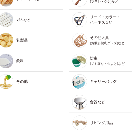
(ブラシ・クシ)など
リード・カラー・
ガム
など
ハーネス
など
その他犬具
乳製品
(お散歩便利グッズ)など
防虫
飲料
(ノミ取り・虫よけ)など
その他
キャリーバッグ
食器など
リビング用品