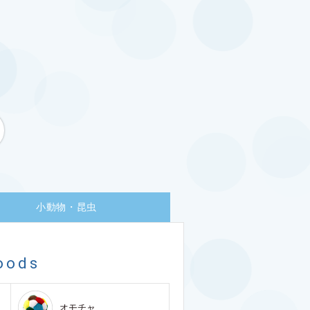
小動物・昆虫
oods
オモチャ