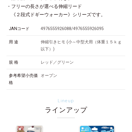
・フリーの長さが選べる伸縮リード
《２段式ドギーウォーカー》シリーズです。
JANコード
4976555926088/4976555926095
用 途
伸縮引きヒモ (小～中型犬用（体重１５ｋｇ
以下）)
規 格
レッド／グリーン
参考希望小売価
オープン
格
Lineup
ラインアップ