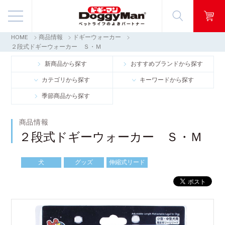
HOME
商品情報
ドギーウォーカー
商品情報
２段式ドギーウォーカー Ｓ・Ｍ
新商品から探す
おすすめブランドから探す
映像ギャラリー
カテゴリから探す
キーワードから探す
季節商品から探す
知る・楽しむ
商品情報
お客様窓口・Q＆A
２段式ドギーウォーカー Ｓ・Ｍ
会社情報
犬
グッズ
伸縮式リード
採用情報